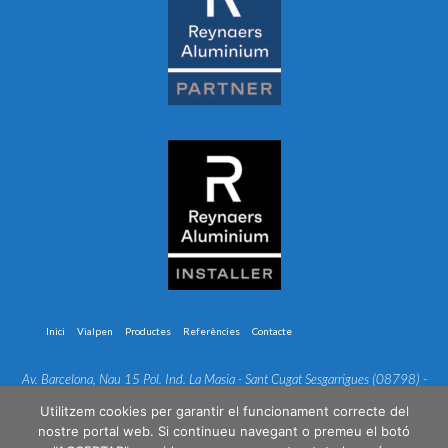
Inici
Vialpen
Productes
Referències
Contacte
Av. Barcelona, Nau 15 Pol. Ind. La Masia - Sant Cugat Sesgarrigues (08798) -
Barcelona
- © 2026 VIALPEN 2000, sl | Tots els drets reservats |
Nota Legal
|
Utilitzem cookies per garantir el funcionament correcte del
Cookies
nostre portal web. Si continueu navegant o premeu el botó